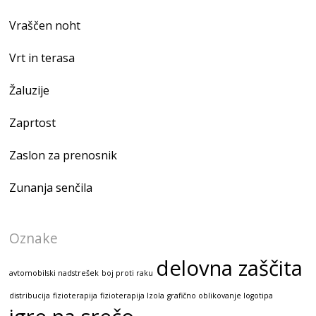
Vraščen noht
Vrt in terasa
Žaluzije
Zaprtost
Zaslon za prenosnik
Zunanja senčila
Oznake
delovna zaščita
avtomobilski nadstrešek
boj proti raku
distribucija
fizioterapija
fizioterapija Izola
grafično oblikovanje logotipa