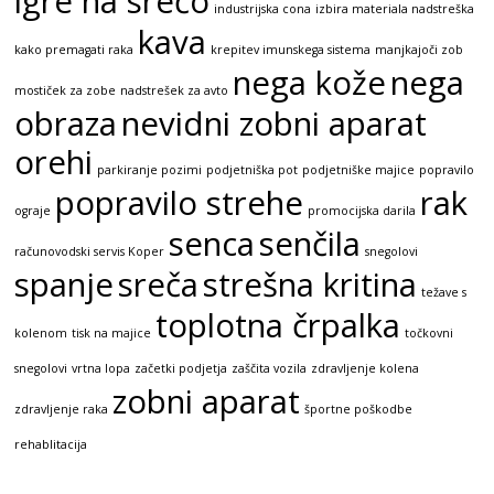
igre na srečo
industrijska cona
izbira materiala nadstreška
kava
kako premagati raka
krepitev imunskega sistema
manjkajoči zob
nega kože
nega
mostiček za zobe
nadstrešek za avto
obraza
nevidni zobni aparat
orehi
parkiranje pozimi
podjetniška pot
podjetniške majice
popravilo
popravilo strehe
rak
ograje
promocijska darila
senca
senčila
računovodski servis Koper
snegolovi
spanje
sreča
strešna kritina
težave s
toplotna črpalka
kolenom
tisk na majice
točkovni
snegolovi
vrtna lopa
začetki podjetja
zaščita vozila
zdravljenje kolena
zobni aparat
zdravljenje raka
športne poškodbe
rehablitacija