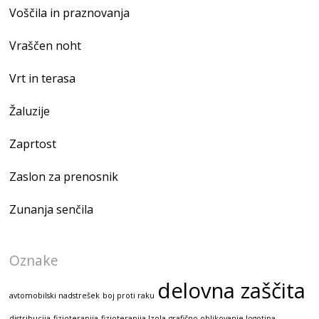
Voščila in praznovanja
Vraščen noht
Vrt in terasa
Žaluzije
Zaprtost
Zaslon za prenosnik
Zunanja senčila
Oznake
delovna zaščita
avtomobilski nadstrešek
boj proti raku
distribucija
fizioterapija
fizioterapija Izola
grafično oblikovanje logotipa