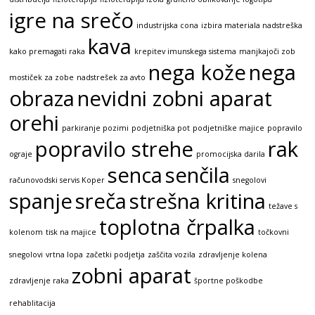
igre na srečo
industrijska cona
izbira materiala nadstreška
kava
kako premagati raka
krepitev imunskega sistema
manjkajoči zob
nega kože
nega
mostiček za zobe
nadstrešek za avto
obraza
nevidni zobni aparat
orehi
parkiranje pozimi
podjetniška pot
podjetniške majice
popravilo
popravilo strehe
rak
ograje
promocijska darila
senca
senčila
računovodski servis Koper
snegolovi
spanje
sreča
strešna kritina
težave s
toplotna črpalka
kolenom
tisk na majice
točkovni
snegolovi
vrtna lopa
začetki podjetja
zaščita vozila
zdravljenje kolena
zobni aparat
zdravljenje raka
športne poškodbe
rehablitacija