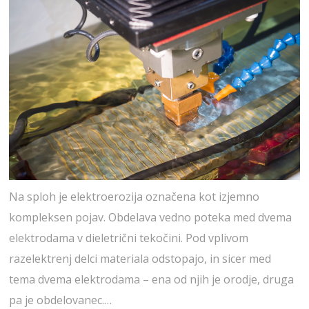
Na sploh je elektroerozija označena kot izjemno
kompleksen pojav. Obdelava vedno poteka med dvema
elektrodama v dieletrični tekočini. Pod vplivom
razelektrenj delci materiala odstopajo, in sicer med
tema dvema elektrodama – ena od njih je orodje, druga
pa je obdelovanec.…