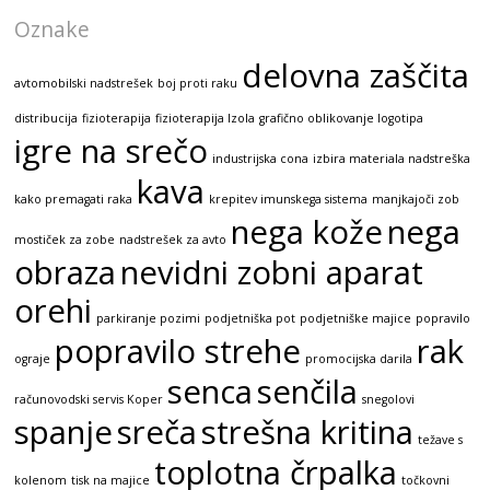
Oznake
delovna zaščita
avtomobilski nadstrešek
boj proti raku
distribucija
fizioterapija
fizioterapija Izola
grafično oblikovanje logotipa
igre na srečo
industrijska cona
izbira materiala nadstreška
kava
kako premagati raka
krepitev imunskega sistema
manjkajoči zob
nega kože
nega
mostiček za zobe
nadstrešek za avto
obraza
nevidni zobni aparat
orehi
parkiranje pozimi
podjetniška pot
podjetniške majice
popravilo
popravilo strehe
rak
ograje
promocijska darila
senca
senčila
računovodski servis Koper
snegolovi
spanje
sreča
strešna kritina
težave s
toplotna črpalka
kolenom
tisk na majice
točkovni