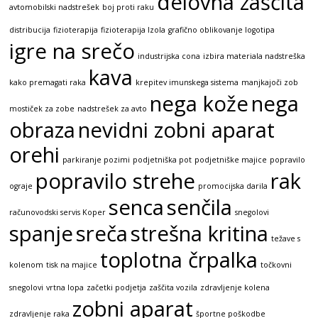
delovna zaščita
avtomobilski nadstrešek
boj proti raku
distribucija
fizioterapija
fizioterapija Izola
grafično oblikovanje logotipa
igre na srečo
industrijska cona
izbira materiala nadstreška
kava
kako premagati raka
krepitev imunskega sistema
manjkajoči zob
nega kože
nega
mostiček za zobe
nadstrešek za avto
obraza
nevidni zobni aparat
orehi
parkiranje pozimi
podjetniška pot
podjetniške majice
popravilo
popravilo strehe
rak
ograje
promocijska darila
senca
senčila
računovodski servis Koper
snegolovi
spanje
sreča
strešna kritina
težave s
toplotna črpalka
kolenom
tisk na majice
točkovni
snegolovi
vrtna lopa
začetki podjetja
zaščita vozila
zdravljenje kolena
zobni aparat
zdravljenje raka
športne poškodbe