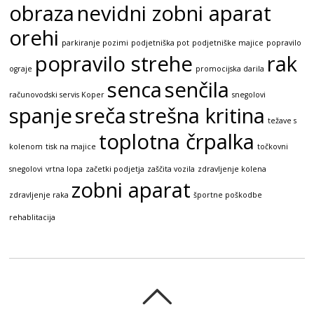
obraza
nevidni zobni aparat
orehi
parkiranje pozimi
podjetniška pot
podjetniške majice
popravilo
popravilo strehe
rak
ograje
promocijska darila
senca
senčila
računovodski servis Koper
snegolovi
spanje
sreča
strešna kritina
težave s
toplotna črpalka
kolenom
tisk na majice
točkovni
snegolovi
vrtna lopa
začetki podjetja
zaščita vozila
zdravljenje kolena
zobni aparat
zdravljenje raka
športne poškodbe
rehablitacija