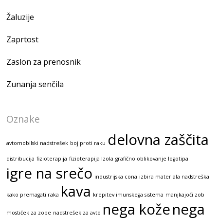
Žaluzije
Zaprtost
Zaslon za prenosnik
Zunanja senčila
Oznake
delovna zaščita
avtomobilski nadstrešek
boj proti raku
distribucija
fizioterapija
fizioterapija Izola
grafično oblikovanje logotipa
igre na srečo
industrijska cona
izbira materiala nadstreška
kava
kako premagati raka
krepitev imunskega sistema
manjkajoči zob
nega kože
nega
mostiček za zobe
nadstrešek za avto