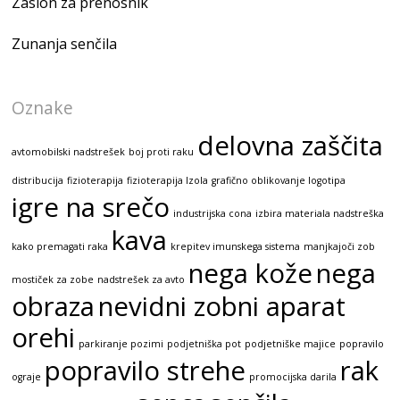
Zaslon za prenosnik
Zunanja senčila
Oznake
delovna zaščita
avtomobilski nadstrešek
boj proti raku
distribucija
fizioterapija
fizioterapija Izola
grafično oblikovanje logotipa
igre na srečo
industrijska cona
izbira materiala nadstreška
kava
kako premagati raka
krepitev imunskega sistema
manjkajoči zob
nega kože
nega
mostiček za zobe
nadstrešek za avto
obraza
nevidni zobni aparat
orehi
parkiranje pozimi
podjetniška pot
podjetniške majice
popravilo
popravilo strehe
rak
ograje
promocijska darila