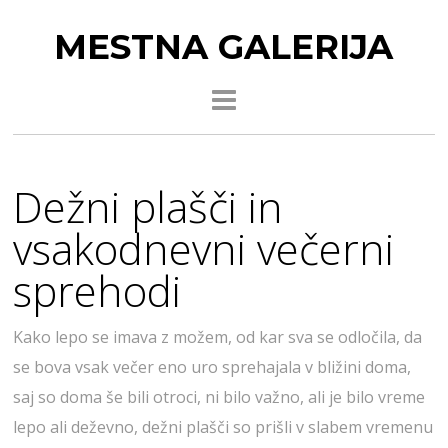
MESTNA GALERIJA
Dežni plašči in
vsakodnevni večerni
sprehodi
Kako lepo se imava z možem, od kar sva se odločila, da
se bova vsak večer eno uro sprehajala v bližini doma,
saj so doma še bili otroci, ni bilo važno, ali je bilo vreme
lepo ali deževno, dežni plašči so prišli v slabem vremenu