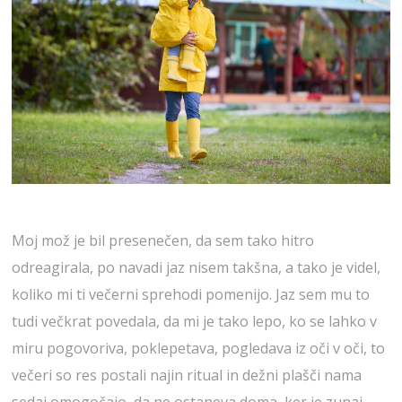
Moj mož je bil presenečen, da sem tako hitro
odreagirala, po navadi jaz nisem takšna, a tako je videl,
koliko mi ti večerni sprehodi pomenijo. Jaz sem mu to
tudi večkrat povedala, da mi je tako lepo, ko se lahko v
miru pogovoriva, poklepetava, pogledava iz oči v oči, to
večeri so res postali najin ritual in dežni plašči nama
sedaj omogočajo, da ne ostaneva doma, ker je zunaj