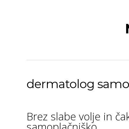
dermatolog samo
Brez slabe volje in ča
samoplačniško