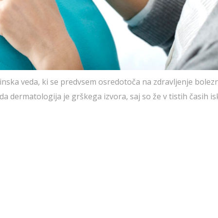
cinska veda, ki se predvsem osredotoča na zdravljenje bolezni
a dermatologija je grškega izvora, saj so že v tistih časih is