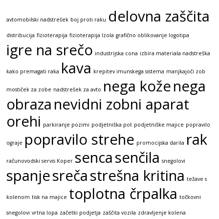
delovna zaščita
avtomobilski nadstrešek
boj proti raku
distribucija
fizioterapija
fizioterapija Izola
grafično oblikovanje logotipa
igre na srečo
industrijska cona
izbira materiala nadstreška
kava
kako premagati raka
krepitev imunskega sistema
manjkajoči zob
nega kože
nega
mostiček za zobe
nadstrešek za avto
obraza
nevidni zobni aparat
orehi
parkiranje pozimi
podjetniška pot
podjetniške majice
popravilo
popravilo strehe
rak
ograje
promocijska darila
senca
senčila
računovodski servis Koper
snegolovi
spanje
sreča
strešna kritina
težave s
toplotna črpalka
kolenom
tisk na majice
točkovni
snegolovi
vrtna lopa
začetki podjetja
zaščita vozila
zdravljenje kolena