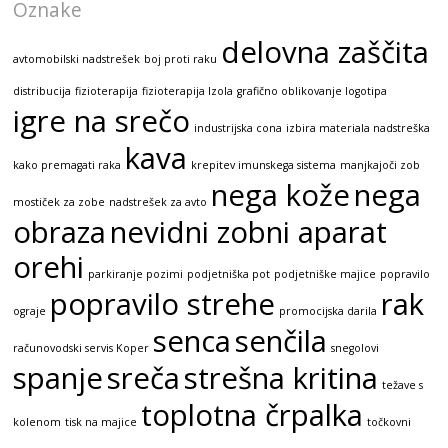
Oznake
delovna zaščita
avtomobilski nadstrešek
boj proti raku
distribucija
fizioterapija
fizioterapija Izola
grafično oblikovanje logotipa
igre na srečo
industrijska cona
izbira materiala nadstreška
kava
kako premagati raka
krepitev imunskega sistema
manjkajoči zob
nega kože
nega
mostiček za zobe
nadstrešek za avto
obraza
nevidni zobni aparat
orehi
parkiranje pozimi
podjetniška pot
podjetniške majice
popravilo
popravilo strehe
rak
ograje
promocijska darila
senca
senčila
računovodski servis Koper
snegolovi
spanje
sreča
strešna kritina
težave s
toplotna črpalka
kolenom
tisk na majice
točkovni