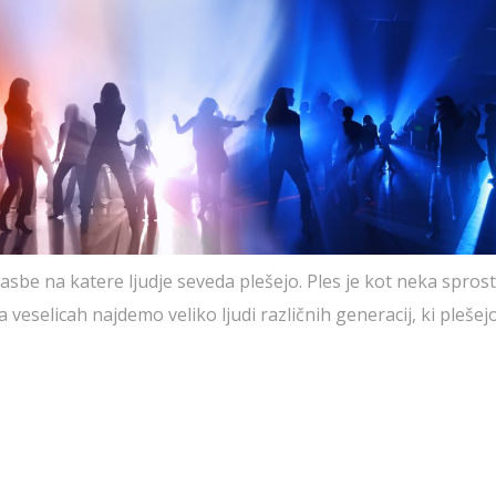
asbe na katere ljudje seveda plešejo. Ples je kot neka sprosti
a veselicah najdemo veliko ljudi različnih generacij, ki plešej