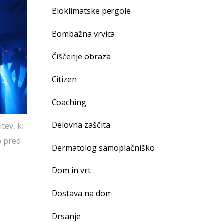
Bioklimatske pergole
Bombažna vrvica
Čiščenje obraza
Citizen
Coaching
Delovna zaščita
tev, ki
o pred
Dermatolog samoplačniško
Dom in vrt
Dostava na dom
Drsanje