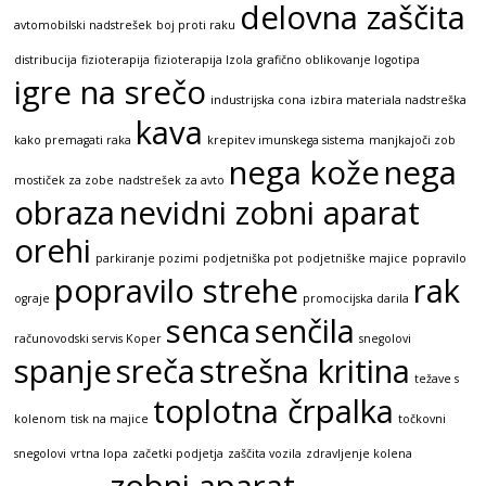
delovna zaščita
avtomobilski nadstrešek
boj proti raku
distribucija
fizioterapija
fizioterapija Izola
grafično oblikovanje logotipa
igre na srečo
industrijska cona
izbira materiala nadstreška
kava
kako premagati raka
krepitev imunskega sistema
manjkajoči zob
nega kože
nega
mostiček za zobe
nadstrešek za avto
obraza
nevidni zobni aparat
orehi
parkiranje pozimi
podjetniška pot
podjetniške majice
popravilo
popravilo strehe
rak
ograje
promocijska darila
senca
senčila
računovodski servis Koper
snegolovi
spanje
sreča
strešna kritina
težave s
toplotna črpalka
kolenom
tisk na majice
točkovni
snegolovi
vrtna lopa
začetki podjetja
zaščita vozila
zdravljenje kolena