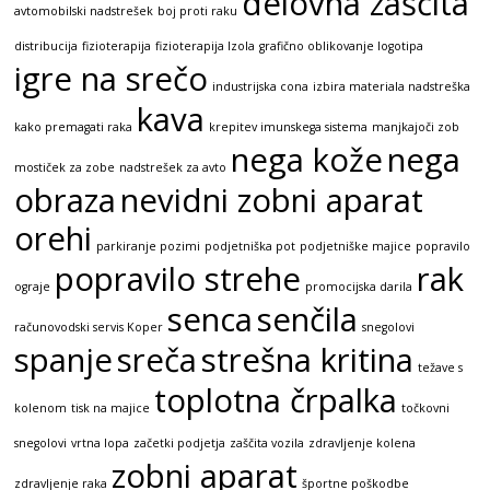
delovna zaščita
avtomobilski nadstrešek
boj proti raku
distribucija
fizioterapija
fizioterapija Izola
grafično oblikovanje logotipa
igre na srečo
industrijska cona
izbira materiala nadstreška
kava
kako premagati raka
krepitev imunskega sistema
manjkajoči zob
nega kože
nega
mostiček za zobe
nadstrešek za avto
obraza
nevidni zobni aparat
orehi
parkiranje pozimi
podjetniška pot
podjetniške majice
popravilo
popravilo strehe
rak
ograje
promocijska darila
senca
senčila
računovodski servis Koper
snegolovi
spanje
sreča
strešna kritina
težave s
toplotna črpalka
kolenom
tisk na majice
točkovni
snegolovi
vrtna lopa
začetki podjetja
zaščita vozila
zdravljenje kolena
zobni aparat
zdravljenje raka
športne poškodbe