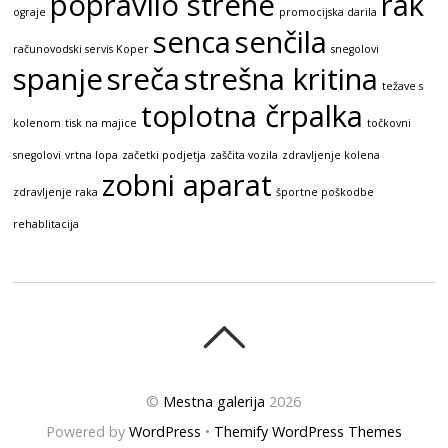
popravilo strehe
rak
ograje
promocijska darila
senca
senčila
računovodski servis Koper
snegolovi
spanje
sreča
strešna kritina
težave s
toplotna črpalka
kolenom
tisk na majice
točkovni
snegolovi
vrtna lopa
začetki podjetja
zaščita vozila
zdravljenje kolena
zobni aparat
zdravljenje raka
športne poškodbe
rehablitacija
©
Mestna galerija
2026
Powered by
WordPress
•
Themify WordPress Themes