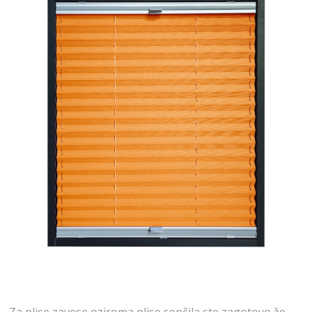
Za plise zavese oziroma plise senčila ste zagotovo že