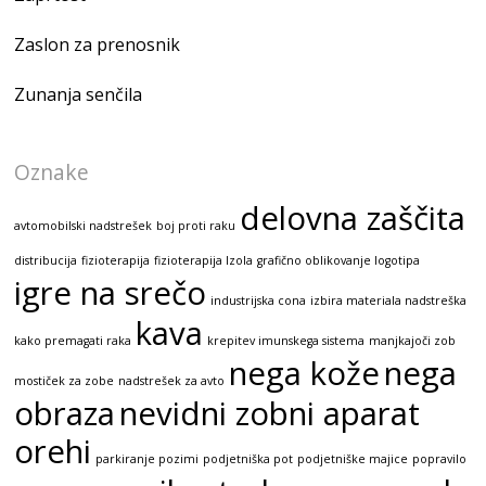
Zaslon za prenosnik
Zunanja senčila
Oznake
delovna zaščita
avtomobilski nadstrešek
boj proti raku
distribucija
fizioterapija
fizioterapija Izola
grafično oblikovanje logotipa
igre na srečo
industrijska cona
izbira materiala nadstreška
kava
kako premagati raka
krepitev imunskega sistema
manjkajoči zob
nega kože
nega
mostiček za zobe
nadstrešek za avto
obraza
nevidni zobni aparat
orehi
parkiranje pozimi
podjetniška pot
podjetniške majice
popravilo