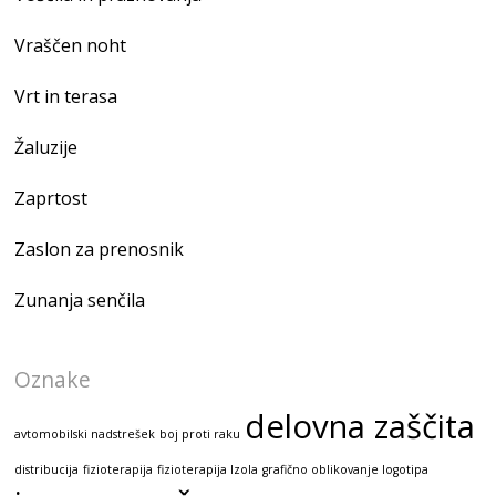
Vraščen noht
Vrt in terasa
Žaluzije
Zaprtost
Zaslon za prenosnik
Zunanja senčila
Oznake
delovna zaščita
avtomobilski nadstrešek
boj proti raku
distribucija
fizioterapija
fizioterapija Izola
grafično oblikovanje logotipa