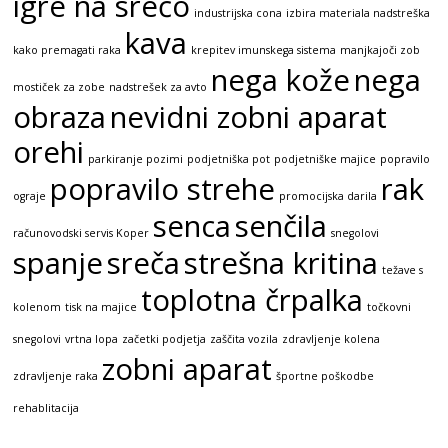
igre na srečo
industrijska cona
izbira materiala nadstreška
kava
kako premagati raka
krepitev imunskega sistema
manjkajoči zob
nega kože
nega
mostiček za zobe
nadstrešek za avto
obraza
nevidni zobni aparat
orehi
parkiranje pozimi
podjetniška pot
podjetniške majice
popravilo
popravilo strehe
rak
ograje
promocijska darila
senca
senčila
računovodski servis Koper
snegolovi
spanje
sreča
strešna kritina
težave s
toplotna črpalka
kolenom
tisk na majice
točkovni
snegolovi
vrtna lopa
začetki podjetja
zaščita vozila
zdravljenje kolena
zobni aparat
zdravljenje raka
športne poškodbe
rehablitacija