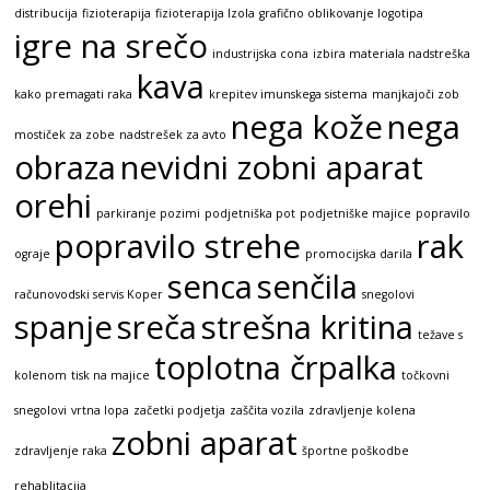
distribucija
fizioterapija
fizioterapija Izola
grafično oblikovanje logotipa
igre na srečo
industrijska cona
izbira materiala nadstreška
kava
kako premagati raka
krepitev imunskega sistema
manjkajoči zob
nega kože
nega
mostiček za zobe
nadstrešek za avto
obraza
nevidni zobni aparat
orehi
parkiranje pozimi
podjetniška pot
podjetniške majice
popravilo
popravilo strehe
rak
ograje
promocijska darila
senca
senčila
računovodski servis Koper
snegolovi
spanje
sreča
strešna kritina
težave s
toplotna črpalka
kolenom
tisk na majice
točkovni
snegolovi
vrtna lopa
začetki podjetja
zaščita vozila
zdravljenje kolena
zobni aparat
zdravljenje raka
športne poškodbe
rehablitacija