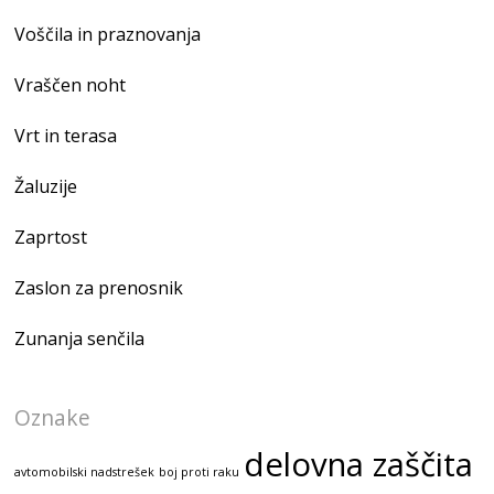
Voščila in praznovanja
Vraščen noht
Vrt in terasa
Žaluzije
Zaprtost
Zaslon za prenosnik
Zunanja senčila
Oznake
delovna zaščita
avtomobilski nadstrešek
boj proti raku