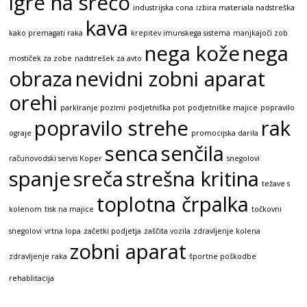
igre na srečo
industrijska cona
izbira materiala nadstreška
kava
kako premagati raka
krepitev imunskega sistema
manjkajoči zob
nega kože
nega
mostiček za zobe
nadstrešek za avto
obraza
nevidni zobni aparat
orehi
parkiranje pozimi
podjetniška pot
podjetniške majice
popravilo
popravilo strehe
rak
ograje
promocijska darila
senca
senčila
računovodski servis Koper
snegolovi
spanje
sreča
strešna kritina
težave s
toplotna črpalka
kolenom
tisk na majice
točkovni
snegolovi
vrtna lopa
začetki podjetja
zaščita vozila
zdravljenje kolena
zobni aparat
zdravljenje raka
športne poškodbe
rehablitacija