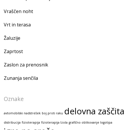
Vraščen noht
Vrt in terasa
Žaluzije
Zaprtost
Zaslon za prenosnik
Zunanja senčila
Oznake
delovna zaščita
avtomobilski nadstrešek
boj proti raku
distribucija
fizioterapija
fizioterapija Izola
grafično oblikovanje logotipa