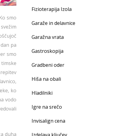
Fizioterapija Izola
. Ko smo
Garaže in delavnice
 svežim
roščujoč
Garažna vrata
i dan pa
Gastroskopija
kjer smo
 timske
Gradbeni oder
krepitev
Hiša na obali
avnico,
reke, ko
Hladilniki
 na vodo
Igre na srečo
vedovali
Invisalign cena
ega duha
Izdelava ključev