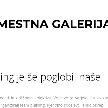
MESTNA GALERIJ
ing je še poglobil naše
nosti in odličnem kolektivu. Vodstvo je verjelo, da so zad
rganizirali team building, kjer smo sodelavci lahko okrepil