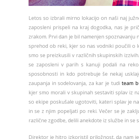
Letos so izbrali mirno lokacijo on naši naj juž
zaposleni prispeli na kraj dogodka, nas je pr
zrakom. Prvi dan je bil namenjen spoznavanju n
sprehod ob reki, kjer so nas vodniki poučili o l
smo se preizkusili v različnih skupinskih izzivih
se zaposleni v parih s kanuji podali na rek
sposobnosti in kdo potrebuje še nekaj usklajev
zaupanja in sodelovanja, za kar je tudi
team b
kjer smo morali v skupinah sestaviti splav iz 
so ekipe poskušale ugotoviti, kateri splav je n
in se z njim popeljati po reki. Večer se je zak
različne zgodbe, delili anekdote iz službe in se
Direktor je hitro izkoristil priložnost, da nam