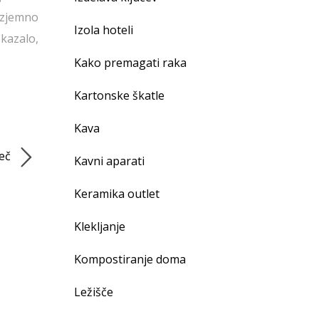
izjemno
Izola hoteli
kazalo,
Kako premagati raka
Kartonske škatle
Kava
reč
Kavni aparati
Keramika outlet
Klekljanje
Kompostiranje doma
Ležišče