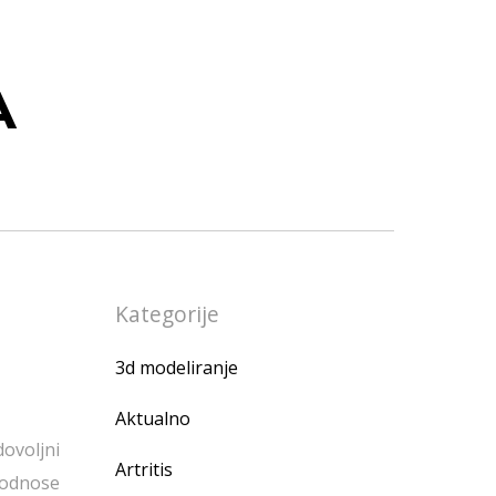
A
Kategorije
3d modeliranje
Aktualno
ovoljni
Artritis
i odnose