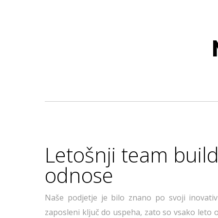
Letošnji team build
odnose
Naše podjetje je bilo znano po svoji inovativ
zaposleni ključ do uspeha, zato so vsako leto o