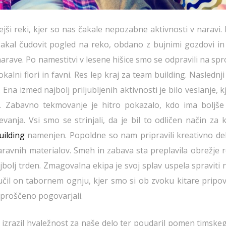
nejši reki, kjer so nas čakale nepozabne aktivnosti v naravi
ičakal čudovit pogled na reko, obdano z bujnimi gozdovi in
arave. Po namestitvi v lesene hišice smo se odpravili na sp
okalni flori in favni. Res lep kraj za team building. Naslednj
. Ena izmed najbolj priljubljenih aktivnosti je bilo veslanje, 
o. Zabavno tekmovanje je hitro pokazalo, kdo ima boljše
anja. Vsi smo se strinjali, da je bil to odličen način za 
uilding
namenjen. Popoldne so nam pripravili kreativno del
naravnih materialov. Smeh in zabava sta preplavila obrežje 
ajbolj trden. Zmagovalna ekipa je svoj splav uspela spraviti
ljučil on tabornem ognju, kjer smo si ob zvoku kitare pripo
 sproščeno pogovarjali.
 je izrazil hvaležnost za naše delo ter poudaril pomen timsk