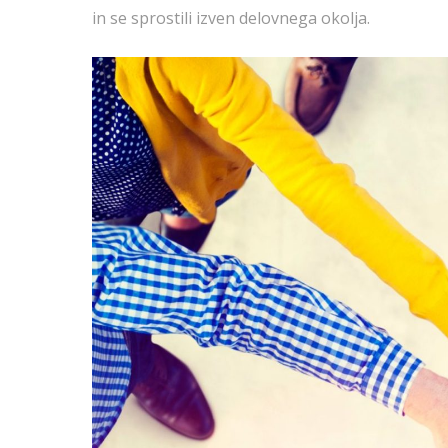
in se sprostili izven delovnega okolja.