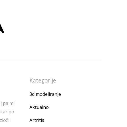
A
Kategorije
3d modeliranje
j pa mi
Aktualno
nokar po
zložil
Artritis