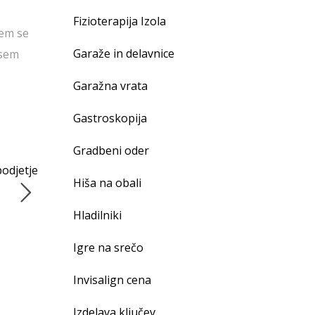
Fizioterapija Izola
sem se
Garaže in delavnice
 sem
Garažna vrata
Gastroskopija
Gradbeni oder
podjetje
Hiša na obali
Hladilniki
Igre na srečo
Invisalign cena
Izdelava ključev