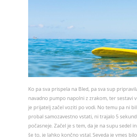
Ko pa sva prispela na Bled, pa sva sup pripravila
navadno pumpo napolni z zrakom, ter sestavi ve
je prijatelj začel voziti po vodi. No temu pa ni bi
probal samozavestno vstati, ni trajalo 5 sekund i
počasneje. Začel je s tem, da je na supu sedel i
še to, je lahko končno vstal. Seveda je vmes bil