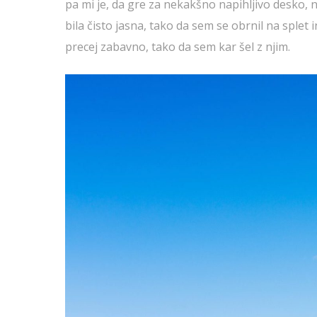
pa mi je, da gre za nekakšno napihljivo desko, n
bila čisto jasna, tako da sem se obrnil na splet in 
precej zabavno, tako da sem kar šel z njim.