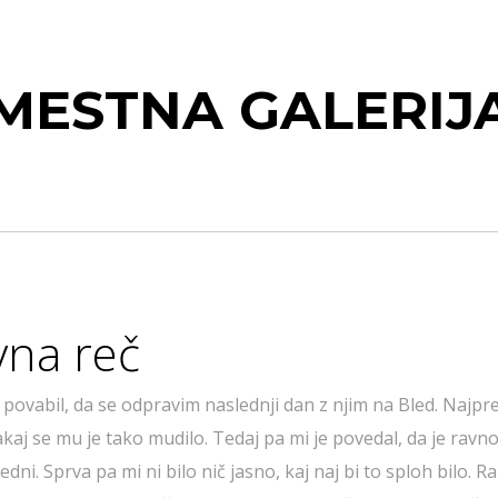
MESTNA GALERIJ
vna reč
 povabil, da se odpravim naslednji dan z njim na Bled. Najpre
 zakaj se mu je tako mudilo. Tedaj pa mi je povedal, da je rav
tedni. Sprva pa mi ni bilo nič jasno, kaj naj bi to sploh bilo. Ra