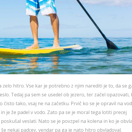
 zelo hitro. Vse kar je potrebno z njim narediti je to, da se g
slo. Tedaj pa sem se usedel ob jezero, ter začel opazovati,
lo čisto tako, vsaj ne na začetku. Prvič ko se je opravil na vod
n je že padel v vodo. Zato pa se je moral tega lotiti precej
n poskušal veslati. Nato se je povzpel na kolena in ko je obvl
o še nekaj padcev, vendar pa ga je nato hitro obvladoval.