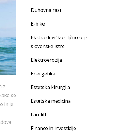
Duhovna rast
E-bike
Ekstra deviško oljčno olje
slovenske Istre
Elektroerozija
Energetika
a z
Estetska kirurgija
 kako se
Estetska medicina
o in je
Facelift
adoval
Finance in investicije