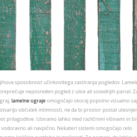
 njihova sposobnost učinkovitega zastiranja pogledov. Lamel
preprečuje neposreden pogled z ulice ali sosednjih parcel. Z
ograj,
lamelne ograje
omogočajo skoraj popolno vizualno za
stvarijo občutek intimnosti, ne da bi prostor postal utesnjen
 prilagoditve. Izbiramo lahko med različnimi višinami in ši
mo vodoravno ali navpično. Nekateri sistemi omogočajo celo