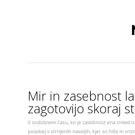
Mir in zasebnost l
zagotovijo skoraj 
V sodobnem času, ko je zasebnost ena izmed najb
posebej v strnjenih naseljih, kjer so hiše in vrt