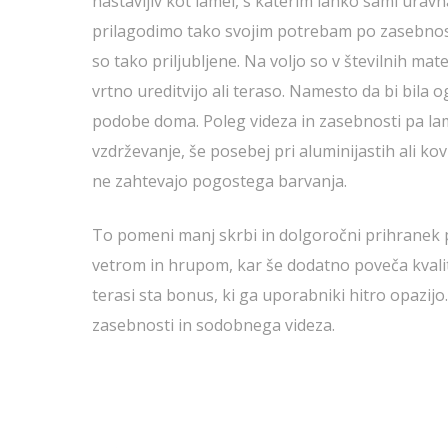
nastavljiv kot lamel, s katerim lahko sami urav
prilagodimo tako svojim potrebam po zasebnosti k
so tako priljubljene. Na voljo so v številnih mat
vrtno ureditvijo ali teraso. Namesto da bi bila
podobe doma. Poleg videza in zasebnosti pa lam
vzdrževanje, še posebej pri aluminijastih ali ko
ne zahtevajo pogostega barvanja.
To pomeni manj skrbi in dolgoročni prihranek p
vetrom in hrupom, kar še dodatno poveča kvalite
terasi sta bonus, ki ga uporabniki hitro opazijo. 
zasebnosti in sodobnega videza.