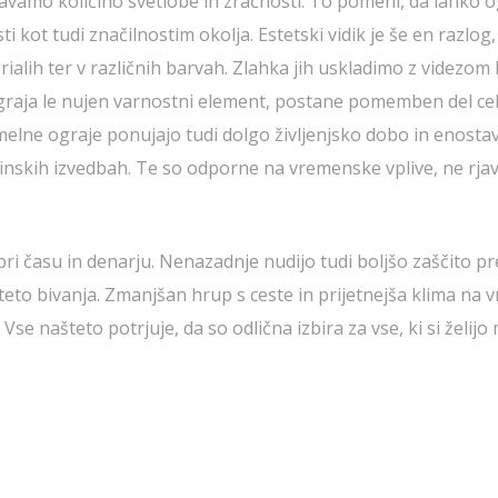
navamo količino svetlobe in zračnosti. To pomeni, da lahko 
ot tudi značilnostim okolja. Estetski vidik je še en razlog,
erialih ter v različnih barvah. Zlahka jih uskladimo z videzom 
 ograja le nujen varnostni element, postane pomemben del ce
elne ograje ponujajo tudi dolgo življenjsko dobo in enosta
vinskih izvedbah. Te so odporne na vremenske vplive, ne rjav
ri času in denarju. Nenazadnje nudijo tudi boljšo zaščito pr
to bivanja. Zmanjšan hrup s ceste in prijetnejša klima na vr
Vse našteto potrjuje, da so odlična izbira za vse, ki si želijo 