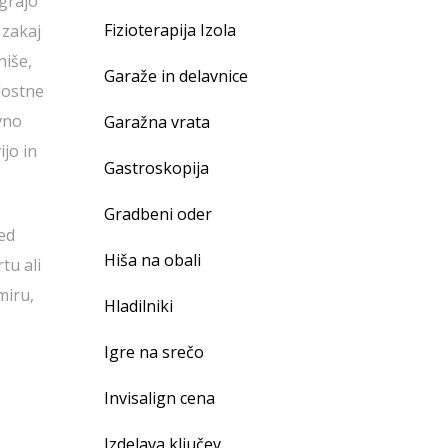
ograjo
Fizioterapija Izola
 zakaj
hiše,
Garaže in delavnice
lostne
vno
Garažna vrata
ijo in
Gastroskopija
Gradbeni oder
ed
Hiša na obali
tu ali
miru,
Hladilniki
Igre na srečo
Invisalign cena
Izdelava ključev