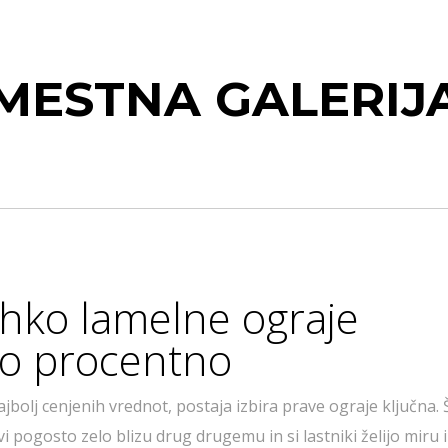
MESTNA GALERIJ
ahko lamelne ograje
sto procentno
olj cenjenih vrednot, postaja izbira prave ograje ključna. 
ovi pogosto zelo blizu drug drugemu in si lastniki želijo miru 