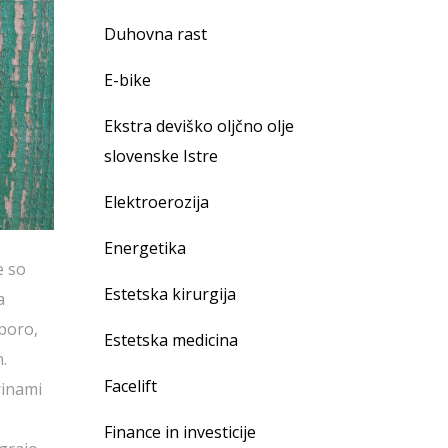
Duhovna rast
E-bike
Ekstra deviško oljčno olje
slovenske Istre
Elektroerozija
Energetika
e so
Estetska kirurgija
a
poro,
Estetska medicina
.
Facelift
rinami
Finance in investicije