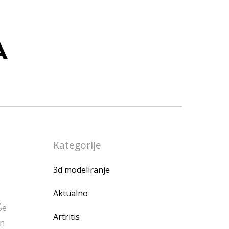
A
Kategorije
3d modeliranje
Aktualno
Še
Artritis
in