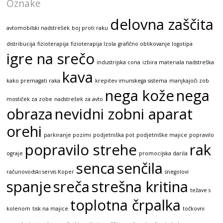
Oznake
delovna zaščita
avtomobilski nadstrešek
boj proti raku
distribucija
fizioterapija
fizioterapija Izola
grafično oblikovanje logotipa
igre na srečo
industrijska cona
izbira materiala nadstreška
kava
kako premagati raka
krepitev imunskega sistema
manjkajoči zob
nega kože
nega
mostiček za zobe
nadstrešek za avto
obraza
nevidni zobni aparat
orehi
parkiranje pozimi
podjetniška pot
podjetniške majice
popravilo
popravilo strehe
rak
ograje
promocijska darila
senca
senčila
računovodski servis Koper
snegolovi
spanje
sreča
strešna kritina
težave s
toplotna črpalka
kolenom
tisk na majice
točkovni