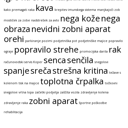
kava
kako premagati raka
krepitev imunskega sistema
manjkajoči zob
nega kože
nega
mostiček za zobe
nadstrešek za avto
obraza
nevidni zobni aparat
orehi
parkiranje pozimi
podjetniška pot
podjetniške majice
popravilo
popravilo strehe
rak
ograje
promocijska darila
senca
senčila
računovodski servis Koper
snegolovi
spanje
sreča
strešna kritina
težave s
toplotna črpalka
kolenom
tisk na majice
točkovni
snegolovi
vrtna lopa
začetki podjetja
zaščita vozila
zdravljenje kolena
zobni aparat
zdravljenje raka
športne poškodbe
rehablitacija