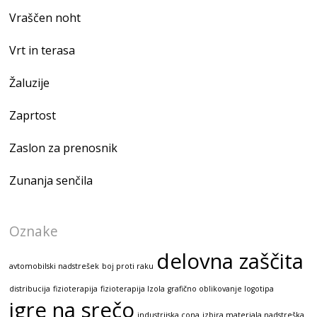
Vraščen noht
Vrt in terasa
Žaluzije
Zaprtost
Zaslon za prenosnik
Zunanja senčila
Oznake
delovna zaščita
avtomobilski nadstrešek
boj proti raku
distribucija
fizioterapija
fizioterapija Izola
grafično oblikovanje logotipa
igre na srečo
industrijska cona
izbira materiala nadstreška