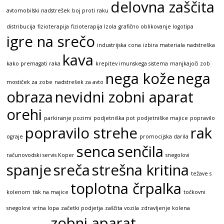
delovna zaščita
avtomobilski nadstrešek
boj proti raku
distribucija
fizioterapija
fizioterapija Izola
grafično oblikovanje logotipa
igre na srečo
industrijska cona
izbira materiala nadstreška
kava
kako premagati raka
krepitev imunskega sistema
manjkajoči zob
nega kože
nega
mostiček za zobe
nadstrešek za avto
obraza
nevidni zobni aparat
orehi
parkiranje pozimi
podjetniška pot
podjetniške majice
popravilo
popravilo strehe
rak
ograje
promocijska darila
senca
senčila
računovodski servis Koper
snegolovi
spanje
sreča
strešna kritina
težave s
toplotna črpalka
kolenom
tisk na majice
točkovni
snegolovi
vrtna lopa
začetki podjetja
zaščita vozila
zdravljenje kolena
zobni aparat