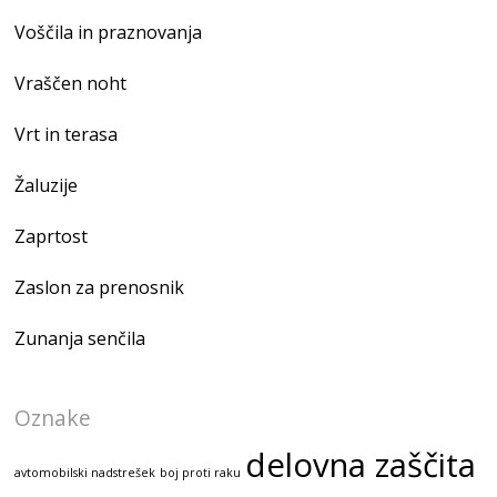
Voščila in praznovanja
Vraščen noht
Vrt in terasa
Žaluzije
Zaprtost
Zaslon za prenosnik
Zunanja senčila
Oznake
delovna zaščita
avtomobilski nadstrešek
boj proti raku