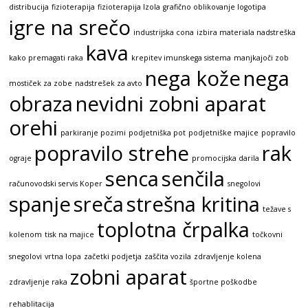
distribucija
fizioterapija
fizioterapija Izola
grafično oblikovanje logotipa
igre na srečo
industrijska cona
izbira materiala nadstreška
kava
kako premagati raka
krepitev imunskega sistema
manjkajoči zob
nega kože
nega
mostiček za zobe
nadstrešek za avto
obraza
nevidni zobni aparat
orehi
parkiranje pozimi
podjetniška pot
podjetniške majice
popravilo
popravilo strehe
rak
ograje
promocijska darila
senca
senčila
računovodski servis Koper
snegolovi
spanje
sreča
strešna kritina
težave s
toplotna črpalka
kolenom
tisk na majice
točkovni
snegolovi
vrtna lopa
začetki podjetja
zaščita vozila
zdravljenje kolena
zobni aparat
zdravljenje raka
športne poškodbe
rehablitacija