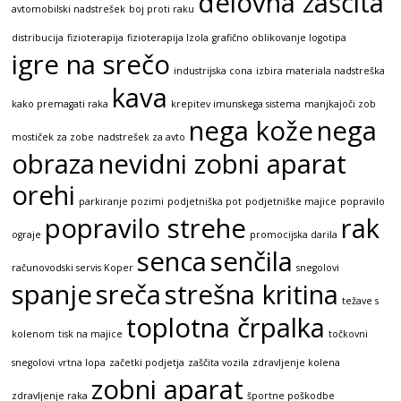
delovna zaščita
avtomobilski nadstrešek
boj proti raku
distribucija
fizioterapija
fizioterapija Izola
grafično oblikovanje logotipa
igre na srečo
industrijska cona
izbira materiala nadstreška
kava
kako premagati raka
krepitev imunskega sistema
manjkajoči zob
nega kože
nega
mostiček za zobe
nadstrešek za avto
obraza
nevidni zobni aparat
orehi
parkiranje pozimi
podjetniška pot
podjetniške majice
popravilo
popravilo strehe
rak
ograje
promocijska darila
senca
senčila
računovodski servis Koper
snegolovi
spanje
sreča
strešna kritina
težave s
toplotna črpalka
kolenom
tisk na majice
točkovni
snegolovi
vrtna lopa
začetki podjetja
zaščita vozila
zdravljenje kolena
zobni aparat
zdravljenje raka
športne poškodbe