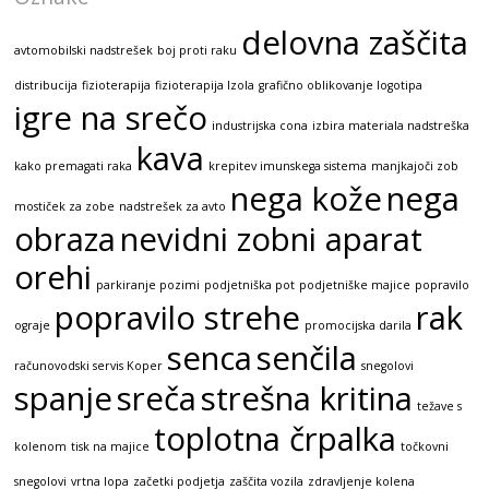
delovna zaščita
avtomobilski nadstrešek
boj proti raku
distribucija
fizioterapija
fizioterapija Izola
grafično oblikovanje logotipa
igre na srečo
industrijska cona
izbira materiala nadstreška
kava
kako premagati raka
krepitev imunskega sistema
manjkajoči zob
nega kože
nega
mostiček za zobe
nadstrešek za avto
obraza
nevidni zobni aparat
orehi
parkiranje pozimi
podjetniška pot
podjetniške majice
popravilo
popravilo strehe
rak
ograje
promocijska darila
senca
senčila
računovodski servis Koper
snegolovi
spanje
sreča
strešna kritina
težave s
toplotna črpalka
kolenom
tisk na majice
točkovni
snegolovi
vrtna lopa
začetki podjetja
zaščita vozila
zdravljenje kolena