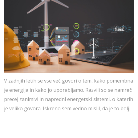
V zadnjih letih se vse več govori o tem, kako pomembna
je energija in kako jo uporabljamo. Razvili so se namreč
precej zanimivi in napredni energetski sistemi, o katerih
je veliko govora. Iskreno sem vedno mislil, da je to bolj…