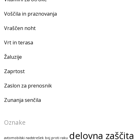
Voščila in praznovanja
Vraščen noht
Vrt in terasa
Žaluzije
Zaprtost
Zaslon za prenosnik
Zunanja senčila
Oznake
delovna zaščita
avtomobilski nadstrešek
boj proti raku