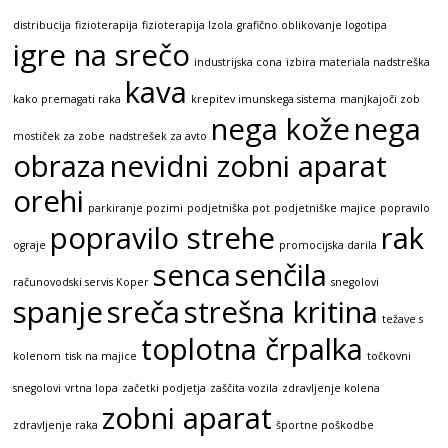
distribucija
fizioterapija
fizioterapija Izola
grafično oblikovanje logotipa
igre na srečo
industrijska cona
izbira materiala nadstreška
kava
kako premagati raka
krepitev imunskega sistema
manjkajoči zob
nega kože
nega
mostiček za zobe
nadstrešek za avto
obraza
nevidni zobni aparat
orehi
parkiranje pozimi
podjetniška pot
podjetniške majice
popravilo
popravilo strehe
rak
ograje
promocijska darila
senca
senčila
računovodski servis Koper
snegolovi
spanje
sreča
strešna kritina
težave s
toplotna črpalka
kolenom
tisk na majice
točkovni
snegolovi
vrtna lopa
začetki podjetja
zaščita vozila
zdravljenje kolena
zobni aparat
zdravljenje raka
športne poškodbe