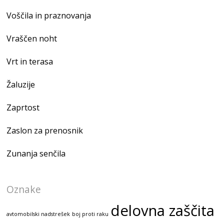
Voščila in praznovanja
Vraščen noht
Vrt in terasa
Žaluzije
Zaprtost
Zaslon za prenosnik
Zunanja senčila
Oznake
delovna zaščita
avtomobilski nadstrešek
boj proti raku