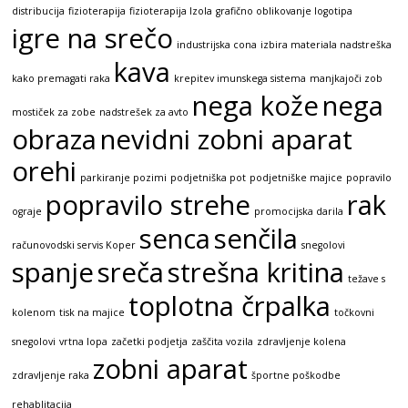
distribucija
fizioterapija
fizioterapija Izola
grafično oblikovanje logotipa
igre na srečo
industrijska cona
izbira materiala nadstreška
kava
kako premagati raka
krepitev imunskega sistema
manjkajoči zob
nega kože
nega
mostiček za zobe
nadstrešek za avto
obraza
nevidni zobni aparat
orehi
parkiranje pozimi
podjetniška pot
podjetniške majice
popravilo
popravilo strehe
rak
ograje
promocijska darila
senca
senčila
računovodski servis Koper
snegolovi
spanje
sreča
strešna kritina
težave s
toplotna črpalka
kolenom
tisk na majice
točkovni
snegolovi
vrtna lopa
začetki podjetja
zaščita vozila
zdravljenje kolena
zobni aparat
zdravljenje raka
športne poškodbe
rehablitacija