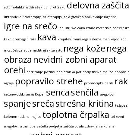
delovna zaščita
avtomobilski nadstrešek
boj proti raku
distribucija
fizioterapija
fizioterapija Izola
grafično oblikovanje logotipa
igre na srečo
industrijska cona
izbira materiala nadstreška
kava
kako premagati raka
krepitev imunskega sistema
manjkajoči zob
nega kože
nega
mostiček za zobe
nadstrešek za avto
obraza
nevidni zobni aparat
orehi
parkiranje pozimi
podjetniška pot
podjetniške majice
popravilo
popravilo strehe
rak
ograje
promocijska darila
senca
senčila
računovodski servis Koper
snegolovi
spanje
sreča
strešna kritina
težave s
toplotna črpalka
kolenom
tisk na majice
točkovni
snegolovi
vrtna lopa
začetki podjetja
zaščita vozila
zdravljenje kolena