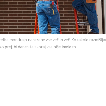
 celice montirajo na strehe vse več in več. Ko takole razmišlja
iko prej, bi danes že skoraj vse hiše imele to…