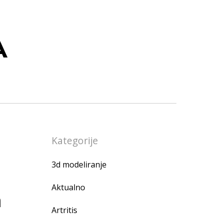
A
Kategorije
3d modeliranje
Aktualno
a
Artritis