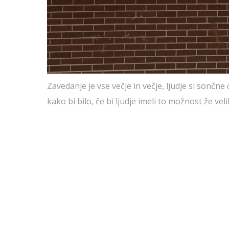
Zavedanje je vse večje in večje, ljudje si sončne
kako bi bilo, če bi ljudje imeli to možnost že vel