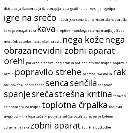
distribucija
fizioterapija
fizioterapija Izola
grafično oblikovanje logotipa
igre na srečo
industrijska cona
izbira materiala nadstreška
kava
kako premagati raka
krepitev imunskega sistema
manjkajoči zob
nega kože
nega
mostiček za zobe
nadstrešek za avto
obraza
nevidni zobni aparat
orehi
parkiranje pozimi
podjetniška pot
podjetniške majice
popravilo
popravilo strehe
rak
ograje
promocijska darila
senca
senčila
računovodski servis Koper
snegolovi
spanje
sreča
strešna kritina
težave s
toplotna črpalka
kolenom
tisk na majice
točkovni
snegolovi
vrtna lopa
začetki podjetja
zaščita vozila
zdravljenje kolena
zobni aparat
zdravljenje raka
športne poškodbe