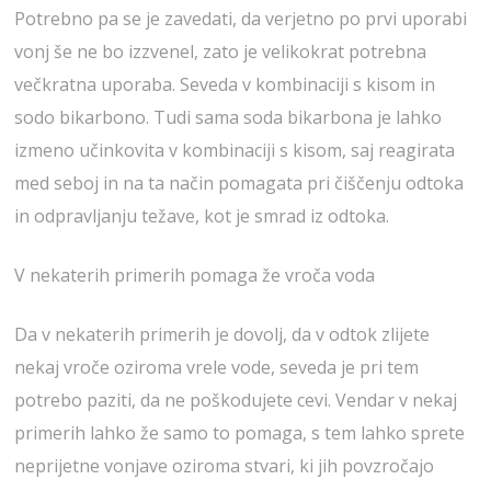
Potrebno pa se je zavedati, da verjetno po prvi uporabi
vonj še ne bo izzvenel, zato je velikokrat potrebna
večkratna uporaba. Seveda v kombinaciji s kisom in
sodo bikarbono. Tudi sama soda bikarbona je lahko
izmeno učinkovita v kombinaciji s kisom, saj reagirata
med seboj in na ta način pomagata pri čiščenju odtoka
in odpravljanju težave, kot je smrad iz odtoka.
V nekaterih primerih pomaga že vroča voda
Da v nekaterih primerih je dovolj, da v odtok zlijete
nekaj vroče oziroma vrele vode, seveda je pri tem
potrebo paziti, da ne poškodujete cevi. Vendar v nekaj
primerih lahko že samo to pomaga, s tem lahko sprete
neprijetne vonjave oziroma stvari, ki jih povzročajo