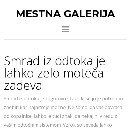
MESTNA GALERIJA
Smrad iz odtoka je
lahko zelo moteča
zadeva
Smrad iz odtoka je zagotovo stvar, ki se jo je potrebno
znebiti kar najhitreje možno. Ne samo, da vas odvrača
od kopalnice, lahko je tudi znak, da nekaj ni v redu z
vašim odtočnim sistemom. Vzrok so seveda lahko