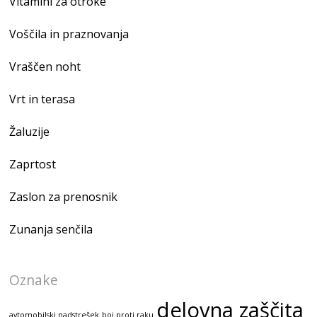
Vitamini za otroke
Voščila in praznovanja
Vraščen noht
Vrt in terasa
Žaluzije
Zaprtost
Zaslon za prenosnik
Zunanja senčila
Oznake
delovna zaščita
avtomobilski nadstrešek
boj proti raku