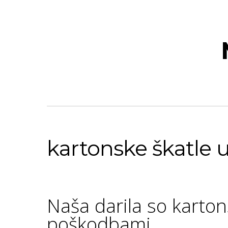
kartonske škatle 
Naša darila so karton
poškodbami