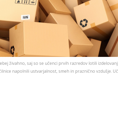
sebej živahno, saj so se učenci prvih razredov lotili izdelovan
nice napolnili ustvarjalnost, smeh in praznično vzdušje. Uči