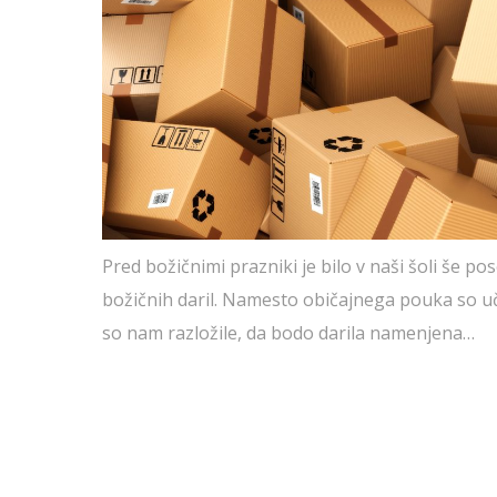
Pred božičnimi prazniki je bilo v naši šoli še po
božičnih daril. Namesto običajnega pouka so učil
so nam razložile, da bodo darila namenjena…