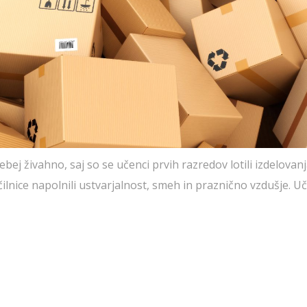
sebej živahno, saj so se učenci prvih razredov lotili izdelovan
nice napolnili ustvarjalnost, smeh in praznično vzdušje. Uči