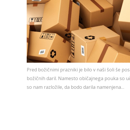
Pred božičnimi prazniki je bilo v naši šoli še po
božičnih daril. Namesto običajnega pouka so učil
so nam razložile, da bodo darila namenjena…