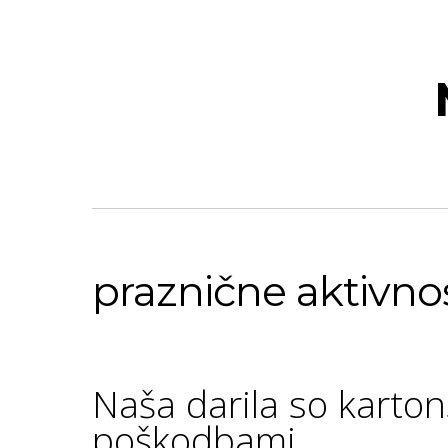
praznične aktivnost
Naša darila so karton
poškodbami