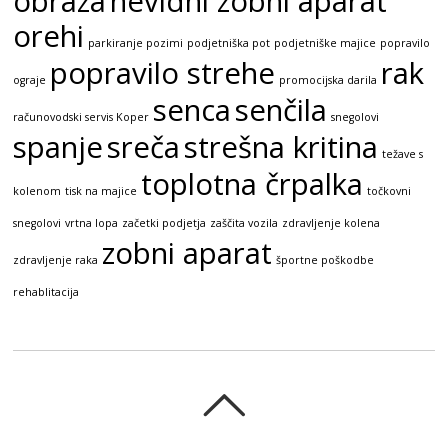
obraza
nevidni zobni aparat
orehi
parkiranje pozimi
podjetniška pot
podjetniške majice
popravilo
popravilo strehe
rak
ograje
promocijska darila
senca
senčila
računovodski servis Koper
snegolovi
spanje
sreča
strešna kritina
težave s
toplotna črpalka
kolenom
tisk na majice
točkovni
snegolovi
vrtna lopa
začetki podjetja
zaščita vozila
zdravljenje kolena
zobni aparat
zdravljenje raka
športne poškodbe
rehablitacija