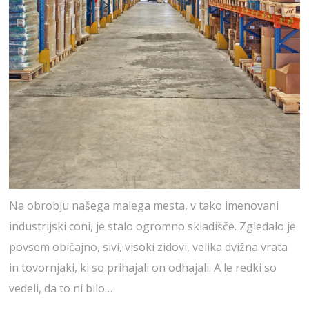
Na obrobju našega malega mesta, v tako imenovani
industrijski coni, je stalo ogromno skladišče. Zgledalo je
povsem običajno, sivi, visoki zidovi, velika dvižna vrata
in tovornjaki, ki so prihajali on odhajali. A le redki so
vedeli, da to ni bilo…