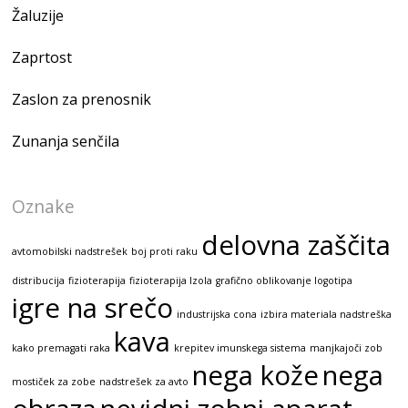
Žaluzije
Zaprtost
Zaslon za prenosnik
Zunanja senčila
Oznake
delovna zaščita
avtomobilski nadstrešek
boj proti raku
distribucija
fizioterapija
fizioterapija Izola
grafično oblikovanje logotipa
igre na srečo
industrijska cona
izbira materiala nadstreška
kava
kako premagati raka
krepitev imunskega sistema
manjkajoči zob
nega kože
nega
mostiček za zobe
nadstrešek za avto