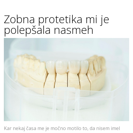
Zobna protetika mi je
polepšala nasmeh
Kar nekaj časa me je močno motilo to, da nisem imel