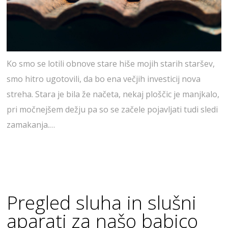
Ko smo se lotili obnove stare hiše mojih starih staršev,
smo hitro ugotovili, da bo ena večjih investicij nova
streha. Stara je bila že načeta, nekaj ploščic je manjkalo,
pri močnejšem dežju pa so se začele pojavljati tudi sledi
zamakanja.…
Pregled sluha in slušni
aparati za našo babico