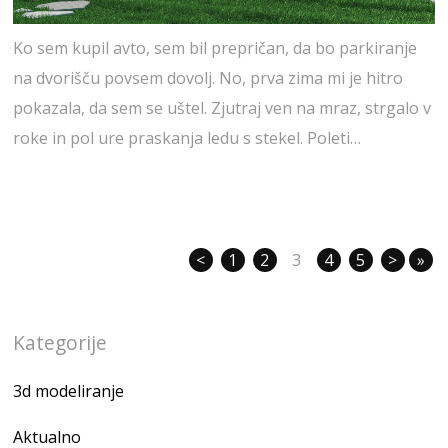
Ko sem kupil avto, sem bil prepričan, da bo parkiranje
na dvorišču povsem dovolj. No, prva zima mi je hitro
pokazala, da sem se uštel. Zjutraj ven na mraz, strgalo v
roke in pol ure praskanja ledu s stekel. Poleti…
<
1
2
3
4
5
>
»
Kategorije
3d modeliranje
Aktualno